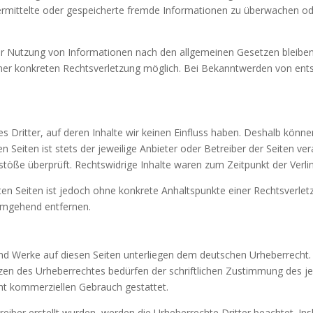
übermittelte oder gespeicherte fremde Informationen zu überwachen o
er Nutzung von Informationen nach den allgemeinen Gesetzen bleiben 
einer konkreten Rechtsverletzung möglich. Bei Bekanntwerden von en
 Dritter, auf deren Inhalte wir keinen Einfluss haben. Deshalb könne
n Seiten ist stets der jeweilige Anbieter oder Betreiber der Seiten ve
stöße überprüft. Rechtswidrige Inhalte waren zum Zeitpunkt der Verli
nkten Seiten ist jedoch ohne konkrete Anhaltspunkte einer Rechtsverl
 umgehend entfernen.
 und Werke auf diesen Seiten unterliegen dem deutschen Urheberrecht. 
zen des Urheberrechtes bedürfen der schriftlichen Zustimmung des je
icht kommerziellen Gebrauch gestattet.
treiber erstellt wurden, werden die Urheberrechte Dritter beachtet. In